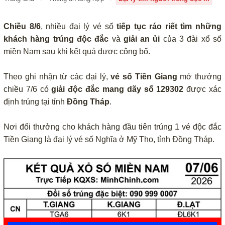
Kết Quả Xổ Số Miền Trung
Kết Quả Xổ Số Miền Bắc
Chiều 8/6
, nhiều đại lý vé số
tiếp tục ráo riết tìm những
khách hàng trúng độc đắc
và
giải an ủi
của 3 đài xổ số
KQXS Các Tỉnh
miền Nam sau khi kết quả được công bố.
KQXS Điện Toán
Theo ghi nhận từ các đại lý,
vé số Tiền Giang
mở thưởng
Xổ số điện toán Mega 6/45
chiều 7/6 có
giải độc đắc mang dãy số 129302
được xác
định trúng tại tỉnh
Đồng Tháp
.
Xổ số điện toán Power 6/55
Xổ số điện toán Max3D Pro
Nơi đổi thưởng cho khách hàng đầu tiên trúng 1 vé độc đắc
Tiền Giang là đại lý vé số Nghĩa ở Mỹ Tho, tỉnh Đồng Tháp.
Xổ số điện toán Max 3D
Xổ số điện toán Bingo 18
Xổ số điện toán 1*2*3
Xổ số điện toán 6x36
Xổ số điện toán Thần Tài 4