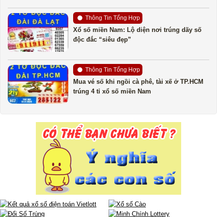
Thông Tin Tổng Hợp
Xổ số miền Nam: Lộ diện nơi trúng dãy số
độc đắc “siêu đẹp”
Thông Tin Tổng Hợp
Mua vé số khi ngồi cà phê, tài xế ở TP.HCM
trúng 4 tỉ xổ số miền Nam