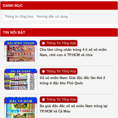
DANH MỤC
Thông tin tổng hợp
Hướng dẫn sử dụng
TIN NỔI BẬT
Thông Tin Tổng Hợp
Cha làm công nhân trúng 4 tỉ xổ số miền
Nam, chờ con ở TP.HCM về chia
Thông Tin Tổng Hợp
Xổ số miền Nam: Giải độc đắc lần thứ 2
trúng ở đặc khu Phú Quốc
Thông Tin Tổng Hợp
Ba giải độc đắc xổ số miền Nam trúng tại
TP.HCM và Cà Mau